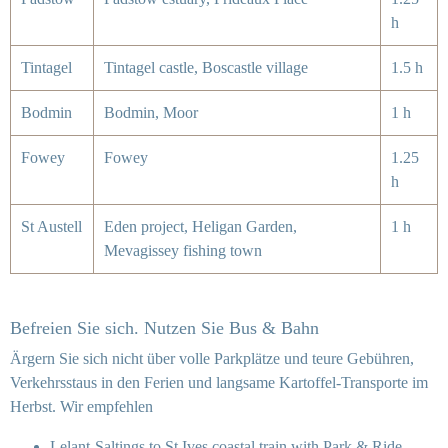
h
Tintagel
Tintagel castle, Boscastle village
1.5 h
Bodmin
Bodmin, Moor
1 h
Fowey
Fowey
1.25
h
St Austell
Eden project, Heligan Garden,
1 h
Mevagissey fishing town
Befreien Sie sich. Nutzen Sie Bus & Bahn
Ärgern Sie sich nicht über volle Parkplätze und teure Gebühren,
Verkehrsstaus in den Ferien und langsame Kartoffel-Transporte im
Herbst. Wir empfehlen
Lelant-Saltings to St Ives coastal train with Park & Ride