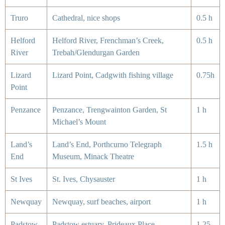
Truro
Cathedral, nice shops
0.5 h
Helford
Helford River, Frenchman’s Creek,
0.5 h
River
Trebah/Glendurgan Garden
Lizard
Lizard Point, Cadgwith fishing village
0.75h
Point
Penzance
Penzance, Trengwainton Garden, St
1 h
Michael’s Mount
Land’s
Land’s End, Porthcurno Telegraph
1.5 h
End
Museum, Minack Theatre
St Ives
St. Ives, Chysauster
1 h
Newquay
Newquay, surf beaches, airport
1 h
Padstow
Padstow estuary, Prideaux Place
1.25